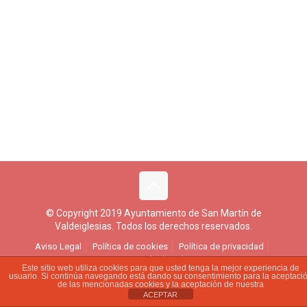
© Copyright 2019 Ayuntamiento de San Martín de
Valdeiglesias. Todos los derechos reservados.
Aviso Legal
Política de cookies
Política de privacidad
Ejercicio de derechos
Este sitio web utiliza cookies para que usted tenga la mejor experiencia de
usuario. Si continúa navegando está dando su consentimiento para la aceptaci
de las mencionadas cookies y la aceptación de nuestra
ACEPTAR