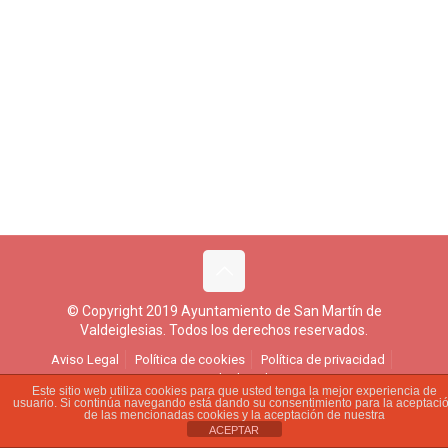
© Copyright 2019 Ayuntamiento de San Martín de
Valdeiglesias. Todos los derechos reservados.
Aviso Legal
Política de cookies
Política de privacidad
Ejercicio de derechos
Este sitio web utiliza cookies para que usted tenga la mejor experiencia de
usuario. Si continúa navegando está dando su consentimiento para la aceptaci
de las mencionadas cookies y la aceptación de nuestra
ACEPTAR