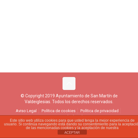
© Copyright 2019 Ayuntamiento de San Martín de
Valdeiglesias. Todos los derechos reservados.
Aviso Legal
Política de cookies
Política de privacidad
Ejercicio de derechos
Este sitio web utiliza cookies para que usted tenga la mejor experiencia de
usuario. Si continúa navegando está dando su consentimiento para la aceptaci
de las mencionadas cookies y la aceptación de nuestra
ACEPTAR