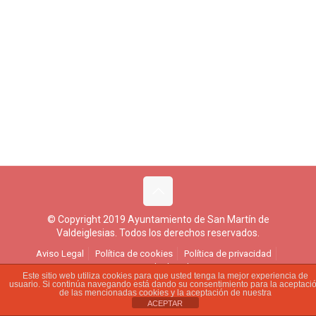
© Copyright 2019 Ayuntamiento de San Martín de
Valdeiglesias. Todos los derechos reservados.
Aviso Legal
Política de cookies
Política de privacidad
Ejercicio de derechos
Este sitio web utiliza cookies para que usted tenga la mejor experiencia de
usuario. Si continúa navegando está dando su consentimiento para la aceptaci
de las mencionadas cookies y la aceptación de nuestra
ACEPTAR