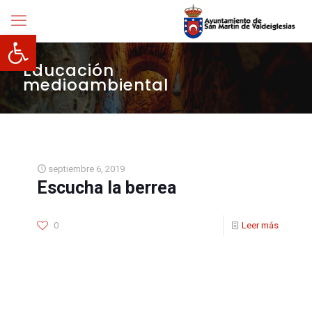
Abrir barra de herramientas
Educación
medioambiental
septiembre 6, 2019
Escucha la berrea
0
Leer más