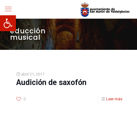
Abrir barra de herramientas
educción
musical
abril 21, 2017
Audición de saxofón
0
Leer más