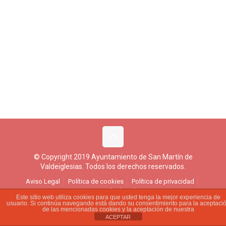
© Copyright 2019 Ayuntamiento de San Martín de
Valdeiglesias. Todos los derechos reservados.
Aviso Legal
Política de cookies
Política de privacidad
Ejercicio de derechos
Este sitio web utiliza cookies para que usted tenga la mejor experiencia de
usuario. Si continúa navegando está dando su consentimiento para la aceptaci
de las mencionadas cookies y la aceptación de nuestra
ACEPTAR