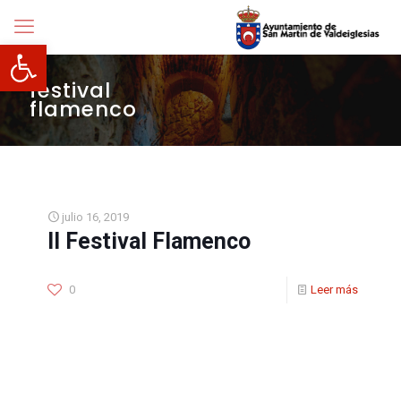
Abrir barra de herramientas
festival
flamenco
julio 16, 2019
II Festival Flamenco
0
Leer más