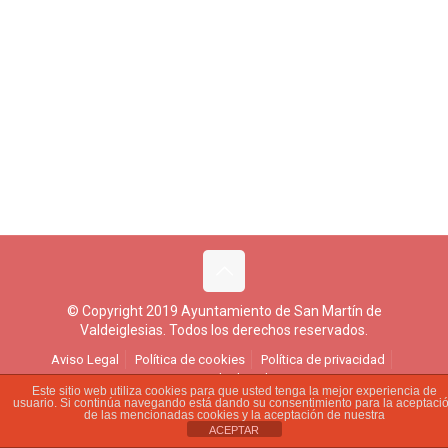
© Copyright 2019 Ayuntamiento de San Martín de
Valdeiglesias. Todos los derechos reservados.
Aviso Legal
Política de cookies
Política de privacidad
Ejercicio de derechos
Este sitio web utiliza cookies para que usted tenga la mejor experiencia de
usuario. Si continúa navegando está dando su consentimiento para la aceptaci
de las mencionadas cookies y la aceptación de nuestra
ACEPTAR