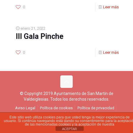
0
Leer más
enero 21, 2022
III Gala Pinche
0
Leer más
© Copyright 2019 Ayuntamiento de San Martín de
Valdeiglesias. Todos los derechos reservados.
Aviso Legal
Política de cookies
Política de privacidad
Ejercicio de derechos
Este sitio web utiliza cookies para que usted tenga la mejor experiencia de
usuario. Si continúa navegando está dando su consentimiento para la aceptaci
de las mencionadas cookies y la aceptación de nuestra
ACEPTAR