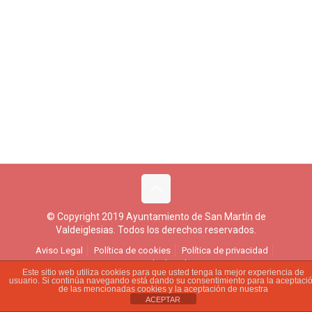
© Copyright 2019 Ayuntamiento de San Martín de
Valdeiglesias. Todos los derechos reservados.
Aviso Legal
Política de cookies
Política de privacidad
Ejercicio de derechos
Este sitio web utiliza cookies para que usted tenga la mejor experiencia de
usuario. Si continúa navegando está dando su consentimiento para la aceptaci
de las mencionadas cookies y la aceptación de nuestra
ACEPTAR