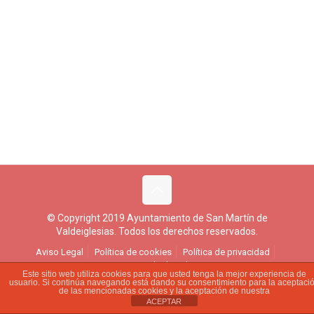
© Copyright 2019 Ayuntamiento de San Martín de
Valdeiglesias. Todos los derechos reservados.
Aviso Legal
Política de cookies
Política de privacidad
Ejercicio de derechos
Este sitio web utiliza cookies para que usted tenga la mejor experiencia de
usuario. Si continúa navegando está dando su consentimiento para la aceptaci
de las mencionadas cookies y la aceptación de nuestra
ACEPTAR