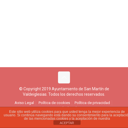
© Copyright 2019 Ayuntamiento de San Martín de
Valdeiglesias. Todos los derechos reservados.
Aviso Legal
Política de cookies
Política de privacidad
Ejercicio de derechos
Este sitio web utiliza cookies para que usted tenga la mejor experiencia de
usuario. Si continúa navegando está dando su consentimiento para la aceptaci
de las mencionadas cookies y la aceptación de nuestra
ACEPTAR