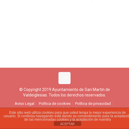
© Copyright 2019 Ayuntamiento de San Martín de
Valdeiglesias. Todos los derechos reservados.
Aviso Legal
Política de cookies
Política de privacidad
Ejercicio de derechos
Este sitio web utiliza cookies para que usted tenga la mejor experiencia de
usuario. Si continúa navegando está dando su consentimiento para la aceptaci
de las mencionadas cookies y la aceptación de nuestra
ACEPTAR