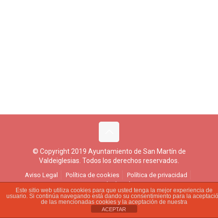
© Copyright 2019 Ayuntamiento de San Martín de
Valdeiglesias. Todos los derechos reservados.
Aviso Legal
Política de cookies
Política de privacidad
Ejercicio de derechos
Este sitio web utiliza cookies para que usted tenga la mejor experiencia de
usuario. Si continúa navegando está dando su consentimiento para la aceptaci
de las mencionadas cookies y la aceptación de nuestra
ACEPTAR