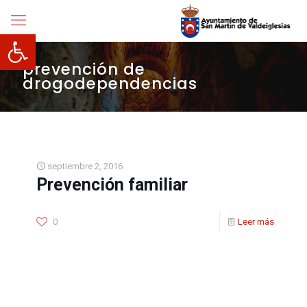
Abrir barra de herramientas
prevención de
drogodependencias
septiembre 2, 2016
Prevención familiar
0
Leer más