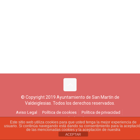
© Copyright 2019 Ayuntamiento de San Martín de
Valdeiglesias. Todos los derechos reservados.
Aviso Legal
Política de cookies
Política de privacidad
Ejercicio de derechos
Este sitio web utiliza cookies para que usted tenga la mejor experiencia de
usuario. Si continúa navegando está dando su consentimiento para la aceptaci
de las mencionadas cookies y la aceptación de nuestra
ACEPTAR