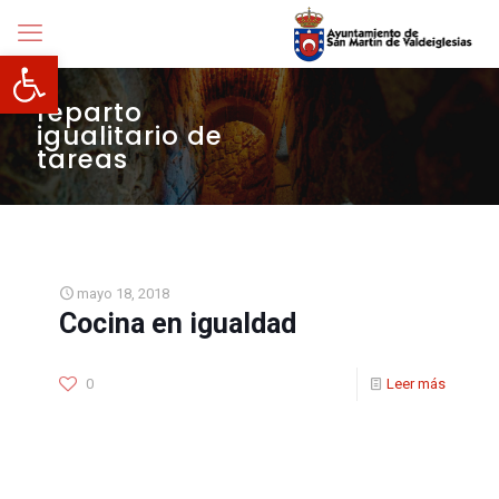
Abrir barra de herramientas
reparto
igualitario de
tareas
mayo 18, 2018
Cocina en igualdad
0
Leer más