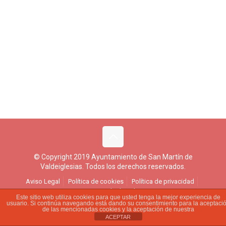
© Copyright 2019 Ayuntamiento de San Martín de
Valdeiglesias. Todos los derechos reservados.
Aviso Legal
Política de cookies
Política de privacidad
Ejercicio de derechos
Este sitio web utiliza cookies para que usted tenga la mejor experiencia de
usuario. Si continúa navegando está dando su consentimiento para la aceptaci
de las mencionadas cookies y la aceptación de nuestra
ACEPTAR