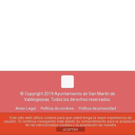
© Copyright 2019 Ayuntamiento de San Martín de
Valdeiglesias. Todos los derechos reservados.
Aviso Legal
Política de cookies
Política de privacidad
Ejercicio de derechos
Este sitio web utiliza cookies para que usted tenga la mejor experiencia de
usuario. Si continúa navegando está dando su consentimiento para la aceptaci
de las mencionadas cookies y la aceptación de nuestra
ACEPTAR