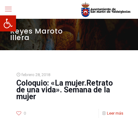
Abrir barra de herramientas
Reyes Maroto
Illera
febrero 28, 2018
Coloquio: «La mujer.Retrato
de una vida». Semana de la
mujer
0
Leer más