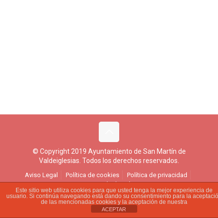
© Copyright 2019 Ayuntamiento de San Martín de
Valdeiglesias. Todos los derechos reservados.
Aviso Legal
Política de cookies
Política de privacidad
Ejercicio de derechos
Este sitio web utiliza cookies para que usted tenga la mejor experiencia de
usuario. Si continúa navegando está dando su consentimiento para la aceptaci
de las mencionadas cookies y la aceptación de nuestra
ACEPTAR