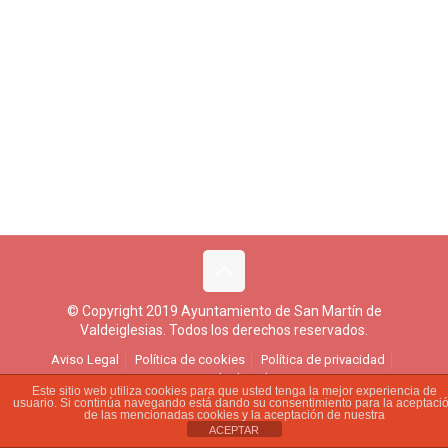
© Copyright 2019 Ayuntamiento de San Martín de
Valdeiglesias. Todos los derechos reservados.
Aviso Legal
Política de cookies
Política de privacidad
Ejercicio de derechos
Este sitio web utiliza cookies para que usted tenga la mejor experiencia de
usuario. Si continúa navegando está dando su consentimiento para la aceptaci
de las mencionadas cookies y la aceptación de nuestra
ACEPTAR