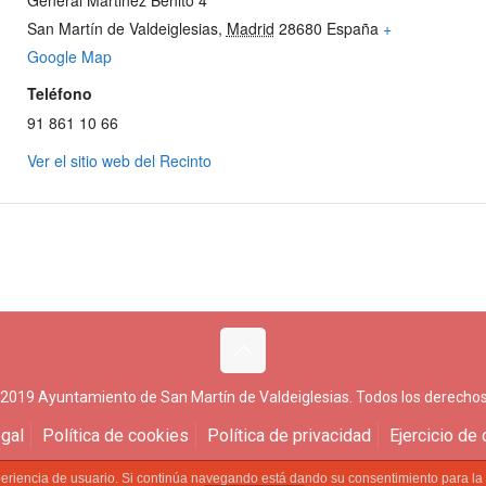
General Martinez Benito 4
San Martín de Valdeiglesias
,
Madrid
28680
España
+
Google Map
Teléfono
91 861 10 66
Ver el sitio web del Recinto
 2019 Ayuntamiento de San Martín de Valdeiglesias. Todos los derechos
gal
Política de cookies
Política de privacidad
Ejercicio de
experiencia de usuario. Si continúa navegando está dando su consentimiento para l