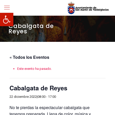
Abrir barra de herramientas
Cabalgata de
Reyes
« Todos los Eventos
Este evento ha pasado.
Cabalgata de Reyes
22 diciembre 2022|08:00
-
17:00
No te pierdas la espectacular cabalgata que
tenemos preparada. Llena de color, música y