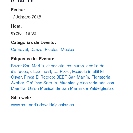
DETALLES
Fecha:
13 febrero 2018
Hora:
09:30 - 18:30
Categorías de Evento:
Carnaval
,
Danza
,
Fiestas
,
Música
Etiquetas del Evento:
Bazar San Martín
,
chocolate
,
concurso
,
desfile de
disfraces
,
disco movil
,
DJ Pizzo
,
Escuela infaltil El
Olivar
,
Finca El Recreo; BEEP San Martín
,
Floristería
Azahar
,
Gráficas Serafín
,
Muebles y electrodomésticos
Mamilla
,
Unión Musical de San Martín de Valdeiglesias
Sitio web:
www.sanmartindevaldeiglesias.es