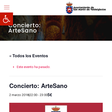
Abrir barra de herramientas
Concierto:
ArteSano
« Todos los Eventos
Este evento ha pasado.
Concierto: ArteSano
5€
2 marzo 2018|22:00
-
23:00