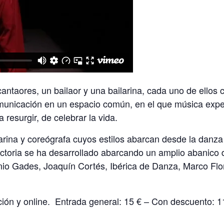
cantaores, un bailaor y una bailarina, cada uno de ello
omunicación en un espacio común, en el que música expe
resurgir, de celebrar la vida.
arina y coreógrafa cuyos estilos abarcan desde la danz
yectoria se ha desarrollado abarcando un amplio abanico 
nio Gades, Joaquín Cortés, Ibérica de Danza, Marco Fl
ción y online. Entrada general: 15 € – Con descuento: 11