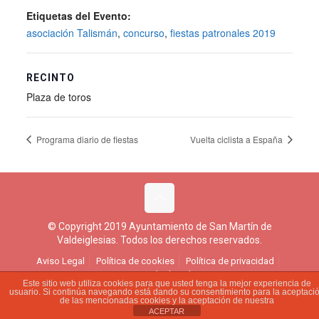
Etiquetas del Evento:
asociación Talismán
,
concurso
,
fiestas patronales 2019
RECINTO
Plaza de toros
Programa diario de fiestas
Vuelta ciclista a España
© Copyright 2019 Ayuntamiento de San Martín de
Valdeiglesias. Todos los derechos reservados.
Aviso Legal
Política de cookies
Política de privacidad
Ejercicio de derechos
Este sitio web utiliza cookies para que usted tenga la mejor experiencia de
usuario. Si continúa navegando está dando su consentimiento para la aceptaci
de las mencionadas cookies y la aceptación de nuestra
ACEPTAR