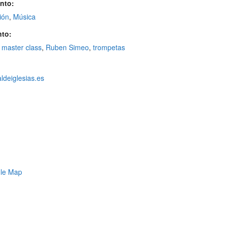
nto:
ión
,
Música
nto:
,
master class
,
Ruben Simeo
,
trompetas
deiglesias.es
le Map