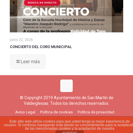
junio 22, 2026
CONCIERTO DEL CORO MUNICIPAL
Leer más
© Copyright 2019 Ayuntamiento de San Martín de
Valdeiglesias. Todos los derechos reservados.
Aviso Legal
Política de cookies
Política de privacidad
Ejercicio de derechos
Este sitio web utiliza cookies para que usted tenga la mejor experiencia de
usuario. Si continúa navegando está dando su consentimiento para la aceptaci
de las mencionadas cookies y la aceptación de nuestra