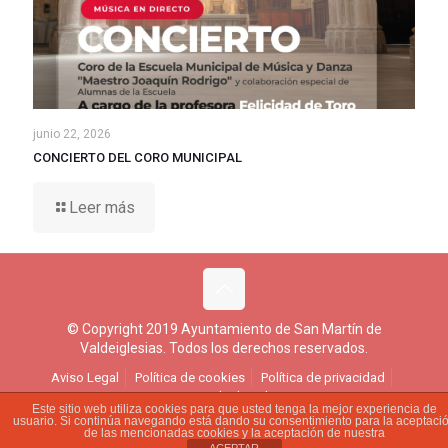
junio 22, 2026
CONCIERTO DEL CORO MUNICIPAL
Leer más
© Copyright 2019 Ayuntamiento de San Martín de
Valdeiglesias. Todos los derechos reservados.
Aviso Legal
Política de cookies
Política de privacidad
Ejercicio de derechos
Este sitio web utiliza cookies para que usted tenga la mejor experiencia de
usuario. Si continúa navegando está dando su consentimiento para la aceptaci
de las mencionadas cookies y la aceptación de nuestra