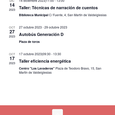
14 diciembre 2023|11:00
-
13:00
DIC
14
Eventos
Taller: Técnicas de narración de cuentos
2023
Biblioteca Municipal
C/ Fuente, 4, San Martín de Valdeiglesias
27 octubre 2023
-
29 octubre 2023
OCT
27
Autobús Generación D
2023
Plaza de toros
17 octubre 2023|09:30
-
13:30
OCT
17
Taller eficiencia energética
2023
Centro "Los Lavaderos"
Plaza de Teodoro Bravo, 15, San
Martín de Valdeiglesias