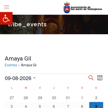
Abrir barra de herramientas
tribe_events
Amaya Gil
Eventos
Amaya Gil
Eventos
Navegació
09-08-2026
Nave
Buscar
Mes
de
de
Selecciona
vista
búsqueda
Calendario
L
LUNES
M
MARTES
X
MIÉRCOLES
J
JUEVES
V
VIERNES
S
SÁBADO
D
DOMIN
la
de
y
de
fecha.
Even
vistas
0
0
0
0
0
0
0
Eventos
27
28
29
30
31
1
2
de
eventos
eventos
eventos
eventos
eventos
eventos
evento
Eventos
0
0
0
0
0
0
0
3
4
5
6
7
8
9