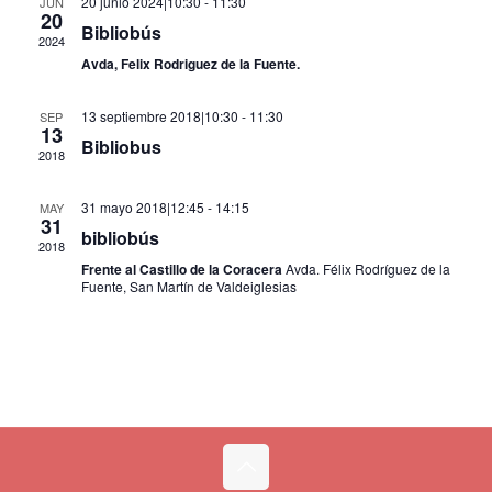
20 junio 2024|10:30
-
11:30
JUN
20
Eventos
Bibliobús
2024
Avda, Felix Rodriguez de la Fuente.
13 septiembre 2018|10:30
-
11:30
SEP
13
Bibliobus
2018
31 mayo 2018|12:45
-
14:15
MAY
31
bibliobús
2018
Frente al Castillo de la Coracera
Avda. Félix Rodríguez de la
Fuente, San Martín de Valdeiglesias