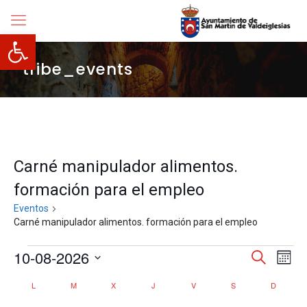
Abrir barra de herramientas
tribe_events
Carné manipulador alimentos.
formación para el empleo
Eventos
Carné manipulador alimentos. formación para el empleo
Eventos
Navegació
10-08-2026
Nave
Buscar
Mes
de
de
Selecciona
vista
búsqueda
Calendario
L
LUNES
M
MARTES
X
MIÉRCOLES
J
JUEVES
V
VIERNES
S
SÁBADO
D
DOMIN
la
de
y
de
fecha.
Even