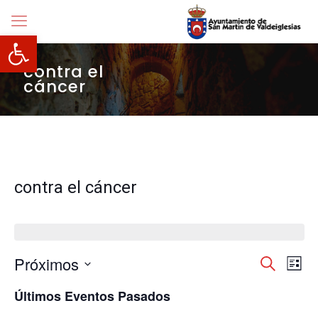
Abrir barra de herramientas
contra el
cáncer
contra el cáncer
Navegació
Próximos
Nave
Buscar
Lista
de
de
Selecciona
vista
búsqueda
Últimos Eventos Pasados
la
de
y
fecha.
Even
vistas