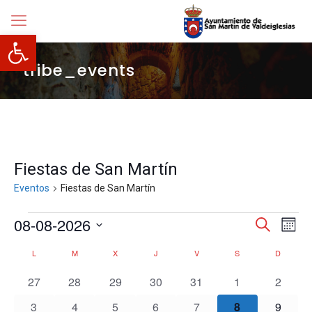
Abrir barra de herramientas
tribe_events
Fiestas de San Martín
Eventos
Fiestas de San Martín
Eventos
Navegació
08-08-2026
Nave
Buscar
Mes
de
de
Selecciona
vista
búsqueda
Calendario
L
LUNES
M
MARTES
X
MIÉRCOLES
J
JUEVES
V
VIERNES
S
SÁBADO
D
DOMIN
la
de
y
de
fecha.
Even
vistas
0
0
0
0
0
0
0
Eventos
27
28
29
30
31
1
2
de
eventos
eventos
eventos
eventos
eventos
eventos
evento
Eventos
0
0
0
0
0
0
0
3
4
5
6
7
8
9