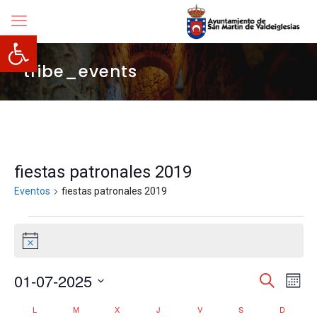
Abrir barra de herramientas
tribe_events
fiestas patronales 2019
Eventos
fiestas patronales 2019
Eventos
Aviso
Navegació
01-07-2025
Nave
Buscar
Mes
de
de
Selecciona
vista
búsqueda
Calendario
L
LUNES
M
MARTES
X
MIÉRCOLES
J
JUEVES
V
VIERNES
S
SÁBADO
D
DOMIN
la
de