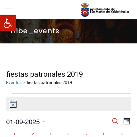
Abrir barra de herramientas
tribe_events
fiestas patronales 2019
Eventos
fiestas patronales 2019
Eventos
Aviso
Navegació
01-09-2025
Nave
Buscar
Mes
de
de
Selecciona
vista
búsqueda
Calendario
L
LUNES
M
MARTES
X
MIÉRCOLES
J
JUEVES
V
VIERNES
S
SÁBADO
D
DOMIN
la
de