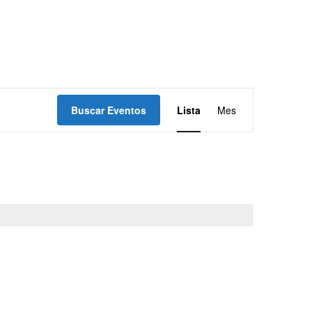
Navegación
Buscar Eventos
Lista
Mes
de
vistas
de
Evento