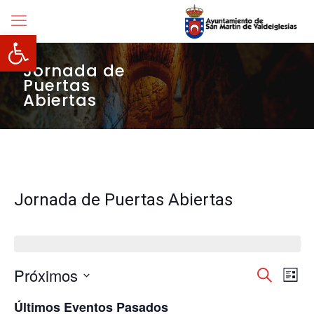
Abrir barra de herramientas
Jornada de
Puertas
Abiertas
Jornada de Puertas Abiertas
Navegació
Próximos
Nave
Buscar
Lista
de
de
Selecciona
vista
búsqueda
Últimos Eventos Pasados
la
de
y