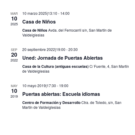
fecha.
Even
vistas
de
10 marzo 2025|13:10
-
14:00
MAR
10
Eventos
Casa de Niños
2025
Casa de Niños
Avda. del Ferrocarril s/n, San Martín de
Valdeiglesias
20 septiembre 2022|19:00
-
20:30
SEP
20
Uned: Jornada de Puertas Abiertas
2022
Casa de la Cultura (antiguas escuelas)
C/ Fuente, 4, San Martín
de Valdeiglesias
10 mayo 2019|17:30
-
19:00
MAY
10
Puertas abiertas: Escuela idiomas
2019
Centro de Formación y Desarrollo
Ctra. de Toledo, s/n, San
Martín de Valdeiglesias