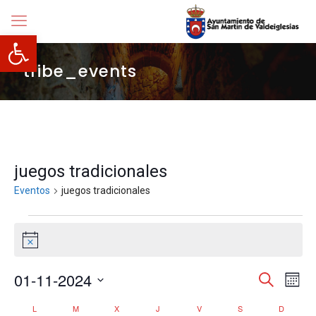
Abrir barra de herramientas
tribe_events
juegos tradicionales
Eventos
juegos tradicionales
Eventos
Aviso
Navegació
01-11-2024
Nave
Buscar
Mes
de
de
Selecciona
vista
búsqueda
Calendario
L
LUNES
M
MARTES
X
MIÉRCOLES
J
JUEVES
V
VIERNES
S
SÁBADO
D
DOMIN
la
de