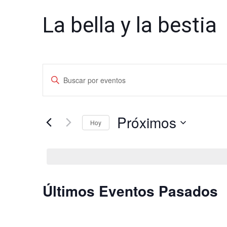
La bella y la bestia
Navegación
Introduce
de
la
palabra
búsqueda
clave.
Próximos
y
Hoy
Busca
vistas
Selecciona
Eventos
la
para
de
fecha.
la
Eventos
palabra
Últimos Eventos Pasados
clave.