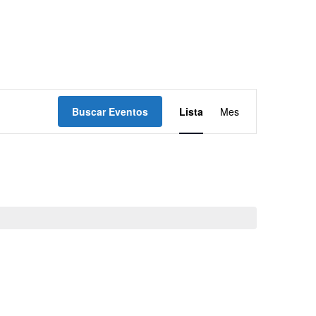
Navegación
Buscar Eventos
Lista
Mes
de
vistas
de
Evento