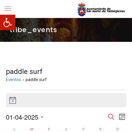
Abrir barra de herramientas
tribe_events
paddle surf
Eventos
paddle surf
Eventos
Aviso
Navegació
01-04-2025
Nave
Buscar
Mes
de
de
Selecciona
vista
búsqueda
Calendario
L
LUNES
M
MARTES
X
MIÉRCOLES
J
JUEVES
V
VIERNES
S
SÁBADO
D
DOMIN
la
de