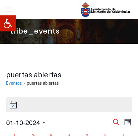
Abrir barra de herramientas
tribe_events
puertas abiertas
Eventos
puertas abiertas
Eventos
Aviso
Navegació
01-10-2024
Nave
Buscar
Mes
de
de
Selecciona
vista
búsqueda
Calendario
L
LUNES
M
MARTES
X
MIÉRCOLES
J
JUEVES
V
VIERNES
S
SÁBADO
D
DOMIN
la
de