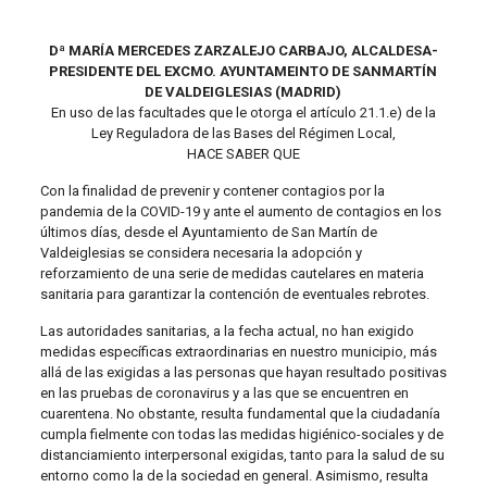
Dª MARÍA MERCEDES ZARZALEJO CARBAJO, ALCALDESA-
PRESIDENTE DEL EXCMO. AYUNTAMEINTO DE SANMARTÍN
DE VALDEIGLESIAS (MADRID)
En uso de las facultades que le otorga el artículo 21.1.e) de la
Ley Reguladora de las Bases del Régimen Local,
HACE SABER QUE
Con la finalidad de prevenir y contener contagios por la
pandemia de la COVID-19 y ante el aumento de contagios en los
últimos días, desde el Ayuntamiento de San Martín de
Valdeiglesias se considera necesaria la adopción y
reforzamiento de una serie de medidas cautelares en materia
sanitaria para garantizar la contención de eventuales rebrotes.
Las autoridades sanitarias, a la fecha actual, no han exigido
medidas específicas extraordinarias en nuestro municipio, más
allá de las exigidas a las personas que hayan resultado positivas
en las pruebas de coronavirus y a las que se encuentren en
cuarentena. No obstante, resulta fundamental que la ciudadanía
cumpla fielmente con todas las medidas higiénico-sociales y de
distanciamiento interpersonal exigidas, tanto para la salud de su
entorno como la de la sociedad en general. Asimismo, resulta