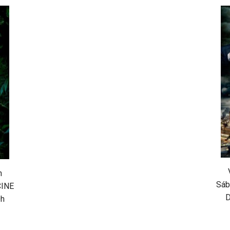
h
Sáb
CINE
D
0h