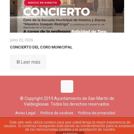
junio 22, 2026
CONCIERTO DEL CORO MUNICIPAL
Leer más
© Copyright 2019 Ayuntamiento de San Martín de
Valdeiglesias. Todos los derechos reservados.
Aviso Legal
Política de cookies
Política de privacidad
Ejercicio de derechos
Este sitio web utiliza cookies para que usted tenga la mejor experiencia de
usuario. Si continúa navegando está dando su consentimiento para la aceptaci
de las mencionadas cookies y la aceptación de nuestra