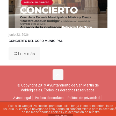
junio 22, 2026
CONCIERTO DEL CORO MUNICIPAL
Leer más
© Copyright 2019 Ayuntamiento de San Martín de
Valdeiglesias. Todos los derechos reservados.
Aviso Legal
Política de cookies
Política de privacidad
Ejercicio de derechos
Este sitio web utiliza cookies para que usted tenga la mejor experiencia de
usuario. Si continúa navegando está dando su consentimiento para la aceptaci
de las mencionadas cookies y la aceptación de nuestra