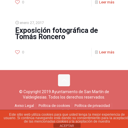
0
Leer más
enero 27, 2017
Exposición fotográfica de
Tomás Roncero
0
Leer más
© Copyright 2019 Ayuntamiento de San Martín de
Valdeiglesias. Todos los derechos reservados.
Aviso Legal
Política de cookies
Política de privacidad
Ejercicio de derechos
Este sitio web utiliza cookies para que usted tenga la mejor experiencia de
usuario. Si continúa navegando está dando su consentimiento para la aceptaci
de las mencionadas cookies y la aceptación de nuestra
ACEPTAR