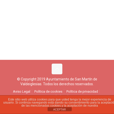
© Copyright 2019 Ayuntamiento de San Martín de
Valdeiglesias. Todos los derechos reservados.
Aviso Legal
Política de cookies
Política de privacidad
Ejercicio de derechos
Este sitio web utiliza cookies para que usted tenga la mejor experiencia de
usuario. Si continúa navegando está dando su consentimiento para la aceptaci
de las mencionadas cookies y la aceptación de nuestra
ACEPTAR