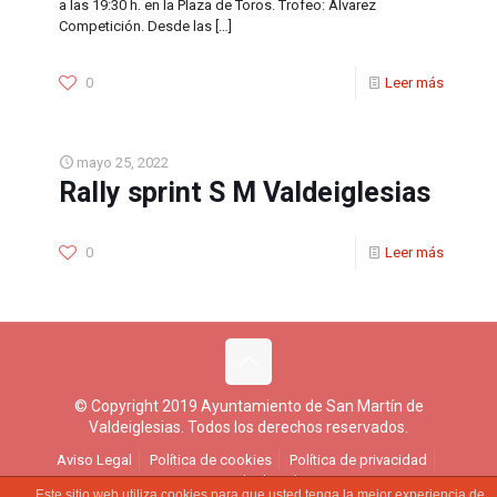
a las 19:30 h. en la Plaza de Toros. Trofeo: Álvarez
Competición. Desde las
[…]
0
Leer más
mayo 25, 2022
Rally sprint S M Valdeiglesias
0
Leer más
© Copyright 2019 Ayuntamiento de San Martín de
Valdeiglesias. Todos los derechos reservados.
Aviso Legal
Política de cookies
Política de privacidad
Ejercicio de derechos
Este sitio web utiliza cookies para que usted tenga la mejor experiencia de