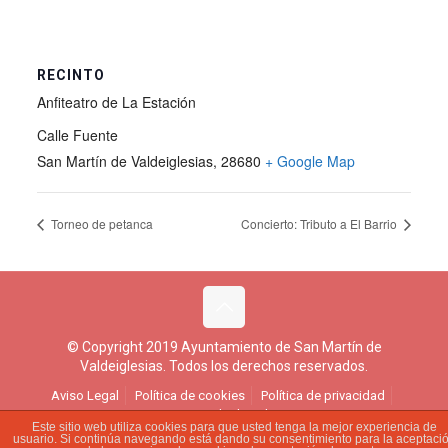
RECINTO
Anfiteatro de La Estación
Calle Fuente
San Martín de Valdeiglesias
,
28680
+ Google Map
Torneo de petanca
Concierto: Tributo a El Barrio
© Copyright 2019 Ayuntamiento de San Martín de
Valdeiglesias. Todos los derechos reservados.
Aviso Legal
Política de cookies
Política de privacidad
Ejercicio de derechos
Este sitio web utiliza cookies para que usted tenga la mejor experiencia de
usuario. Si continúa navegando está dando su consentimiento para la aceptaci