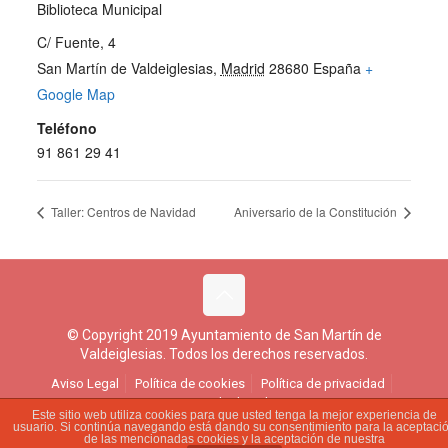
Biblioteca Municipal
C/ Fuente, 4
San Martín de Valdeiglesias
,
Madrid
28680
España
+
Google Map
Teléfono
91 861 29 41
Taller: Centros de Navidad
Aniversario de la Constitución
© Copyright 2019 Ayuntamiento de San Martín de
Valdeiglesias. Todos los derechos reservados.
Aviso Legal
Política de cookies
Política de privacidad
Ejercicio de derechos
Este sitio web utiliza cookies para que usted tenga la mejor experiencia de
usuario. Si continúa navegando está dando su consentimiento para la aceptaci
de las mencionadas cookies y la aceptación de nuestra